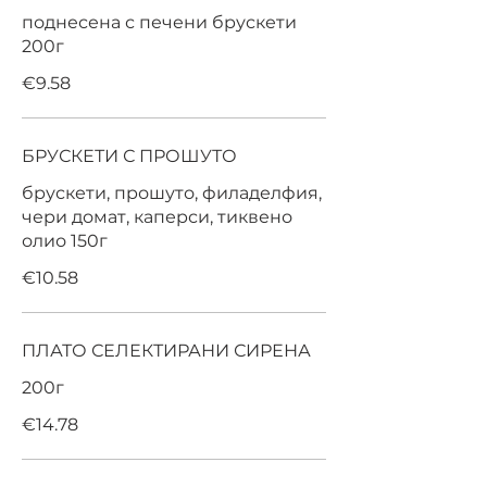
поднесена с печени брускети
200г
€9.58
БРУСКЕТИ С ПРОШУТО
брускети, прошуто, филаделфия,
чери домат, каперси, тиквено
олио 150г
€10.58
ПЛАТО СЕЛЕКТИРАНИ СИРЕНА
200г
€14.78