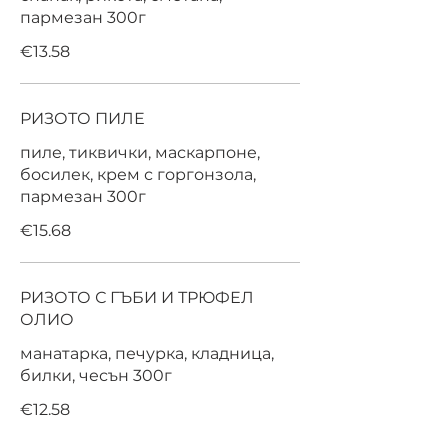
пармезан 300г
€13.58
РИЗОТО ПИЛЕ
пиле, тиквички, маскарпоне,
босилек, крем с горгонзола,
пармезан 300г
€15.68
РИЗОТО С ГЪБИ И ТРЮФЕЛ
ОЛИО
манатарка, печурка, кладница,
билки, чесън 300г
€12.58