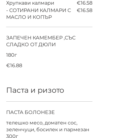
Хрупкави калмари
€16.58
- СОТИРАНИ КАЛМАРИ С
€16.58
МАСЛО И КОПЪР
ЗАПЕЧЕН КАМЕМБЕР ,СЪС
СЛАДКО ОТ ДЮЛИ
180г
€16.88
Паста и ризото
ПАСТА БОЛОНЕЗЕ
телешко месо, доматен сос,
зеленчуци, босилек и пармезан
300г