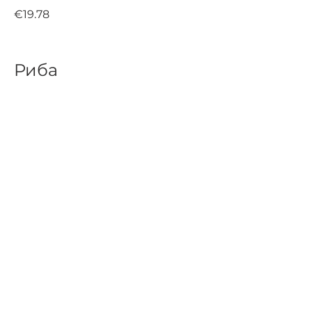
€19.78
Риба
БРУСКЕТИ С ПУШЕН ПАЛАМУД
крема сирене, каперси, червен
лук 200г
€9.58
СЬОМГА /филе/
гарнирана с черен ориз,
филирани бадеми, пармезан и
броколи 350г
€28.78