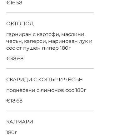
€16.58
ОКТОПОД
гарниран с картофи, маслини,
чесън, каперси, маринован лук и
сос от пушен пипер 180г
€38.68
СКАРИДИ С КОПЪР И ЧЕСЪН
поднесени с лимонов сос 180г
€18.68
КАЛМАРИ
180г