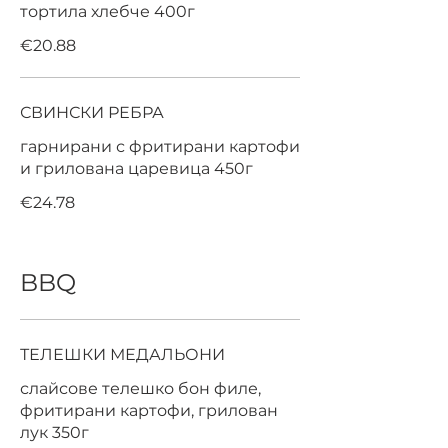
тортила хлебче 400г
€20.88
СВИНСКИ РЕБРА
гарнирани с фритирани картофи
и грилована царевица 450г
€24.78
BBQ
ТЕЛЕШКИ МЕДАЛЬОНИ
слайсове телешко бон филе,
фритирани картофи, грилован
лук 350г