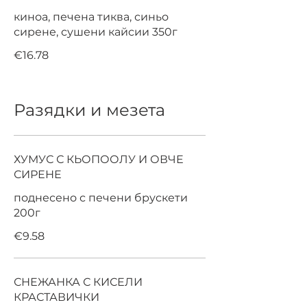
киноа, печена тиква, синьо
сирене, сушени кайсии 350г
€16.78
Разядки и мезета
ХУМУС С КЬОПООЛУ И ОВЧЕ
СИРЕНЕ
поднесено с печени брускети
200г
€9.58
СНЕЖАНКА С КИСЕЛИ
КРАСТАВИЧКИ