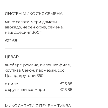
ЛИСТЕН МИКС СЪС СЕМЕНА
микс салати, чери домати,
авокадо, черен ориз, семена,
наш дресинг 300г
€12.68
ЦЕЗАР
айсберг, романа, пилешко филе,
хрупкав бекон, пармезан, сос
Цезар, крутони 350г
с пиле
€13.88
с хрупкави калмари
€13.88
МИКС САЛАТИ С ПЕЧЕНА ТИКВА