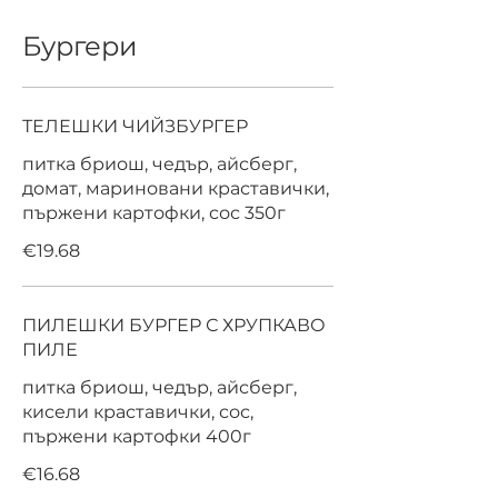
Бургери
ТЕЛЕШКИ ЧИЙЗБУРГЕР
питка бриош, чедър, айсберг,
домат, мариновани краставички,
пържени картофки, сос 350г
€19.68
ПИЛЕШКИ БУРГЕР С ХРУПКАВО
ПИЛЕ
питка бриош, чедър, айсберг,
кисели краставички, сос,
пържени картофки 400г
€16.68