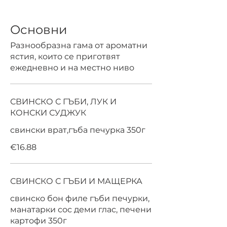
Основни
Разнообразна гама от ароматни
ястия, които се приготвят
ежедневно и на местно ниво
СВИНСКО С ГЪБИ, ЛУК И
КОНСКИ СУДЖУК
свински врат,гъба печурка 350г
€16.88
СВИНСКО С ГЪБИ И МАЩЕРКА
свинско бон филе гъби печурки,
манатарки сос деми глас, печени
картофи 350г