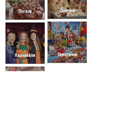
Семейни
Погачи
Тематични
Карнавали
Творчески
Oтправить запрос