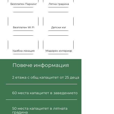
Безплатен Паркинг
Лятна градина
Безплатен Wi Fi
Детски кът
Удобна локация
Модерен интериор
Повече информация
2 етажа с общ капацитет от 25 деца
60 места капацитет в заведението
50 места капацитет в лятната
градина