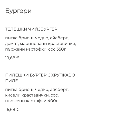
Бургери
ТЕЛЕШКИ ЧИЙЗБУРГЕР
питка бриош, чедър, айсберг,
домат, мариновани краставички,
пържени картофки, сос 350г
19,68 €
ПИЛЕШКИ БУРГЕР С ХРУПКАВО
ПИЛЕ
питка бриош, чедър, айсберг,
кисели краставички, сос,
пържени картофки 400г
16,68 €