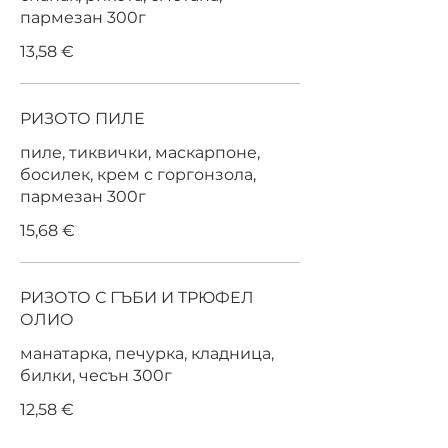
пармезан 300г
13,58 €
РИЗОТО ПИЛЕ
пиле, тиквички, маскарпоне,
босилек, крем с горгонзола,
пармезан 300г
15,68 €
РИЗОТО С ГЪБИ И ТРЮФЕЛ
ОЛИО
манатарка, печурка, кладница,
билки, чесън 300г
12,58 €