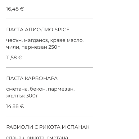
16,48 €
ПАСТА АЛИОЛИО SPICE
чесън, магданоз, краве масло,
чили, пармезан 250г
11,58 €
ПАСТА КАРБОНАРА
сметана, бекон, пармезан,
жълтък 300г
14,88 €
РАВИОЛИ С РИКОТА И СПАНАК
спанак, рикота, сметана,