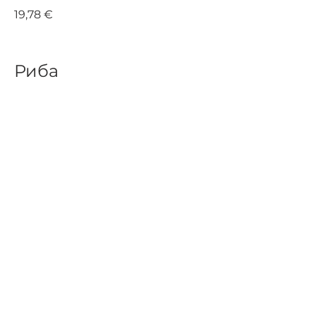
19,78 €
Риба
БРУСКЕТИ С ПУШЕН ПАЛАМУД
крема сирене, каперси, червен
лук 200г
9,58 €
СЬОМГА /филе/
гарнирана с черен ориз,
филирани бадеми, пармезан и
броколи 350г
28,78 €