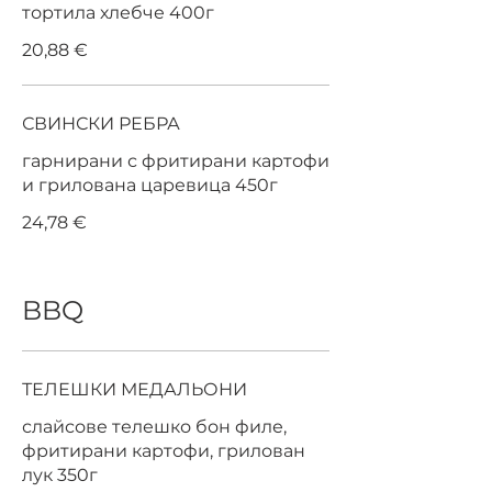
тортила хлебче 400г
20,88 €
СВИНСКИ РЕБРА
гарнирани с фритирани картофи
и грилована царевица 450г
24,78 €
BBQ
ТЕЛЕШКИ МЕДАЛЬОНИ
слайсове телешко бон филе,
фритирани картофи, грилован
лук 350г