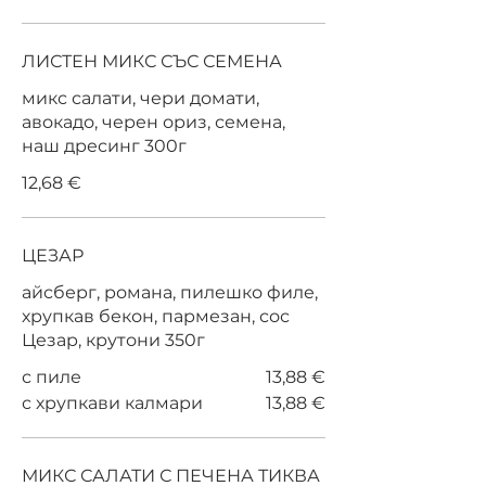
ЛИСТЕН МИКС СЪС СЕМЕНА
микс салати, чери домати,
авокадо, черен ориз, семена,
наш дресинг 300г
12,68 €
ЦЕЗАР
айсберг, романа, пилешко филе,
хрупкав бекон, пармезан, сос
Цезар, крутони 350г
с пиле
13,88 €
с хрупкави калмари
13,88 €
МИКС САЛАТИ С ПЕЧЕНА ТИКВА