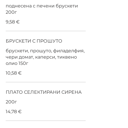
поднесена с печени брускети
200г
9,58 €
БРУСКЕТИ С ПРОШУТО
брускети, прошуто, филаделфия,
чери домат, каперси, тиквено
олио 150г
10,58 €
ПЛАТО СЕЛЕКТИРАНИ СИРЕНА
200г
14,78 €