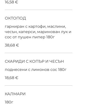
16,58 €
ОКТОПОД
гарниран с картофи, маслини,
чесън, каперси, маринован лук и
сос от пушен пипер 180г
38,68 €
СКАРИДИ С КОПЪР И ЧЕСЪН
поднесени с лимонов сос 180г
18,68 €
КАЛМАРИ
180г