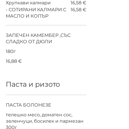
Хрупкави калмари
16,58 €
- СОТИРАНИ КАЛМАРИ С
16,58 €
МАСЛО И КОПЪР
ЗАПЕЧЕН КАМЕМБЕР ,СЪС
СЛАДКО ОТ ДЮЛИ
180г
16,88 €
Паста и ризото
ПАСТА БОЛОНЕЗЕ
телешко месо, доматен сос,
зеленчуци, босилек и пармезан
300г