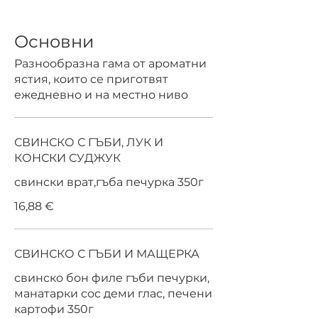
Основни
Разнообразна гама от ароматни
ястия, които се приготвят
ежедневно и на местно ниво
СВИНСКО С ГЪБИ, ЛУК И
КОНСКИ СУДЖУК
свински врат,гъба печурка 350г
16,88 €
СВИНСКО С ГЪБИ И МАЩЕРКА
свинско бон филе гъби печурки,
манатарки сос деми глас, печени
картофи 350г