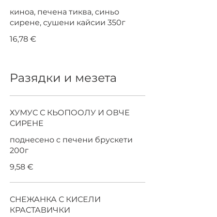
киноа, печена тиква, синьо
сирене, сушени кайсии 350г
16,78 €
Разядки и мезета
ХУМУС С КЬОПООЛУ И ОВЧЕ
СИРЕНЕ
поднесено с печени брускети
200г
9,58 €
СНЕЖАНКА С КИСЕЛИ
КРАСТАВИЧКИ