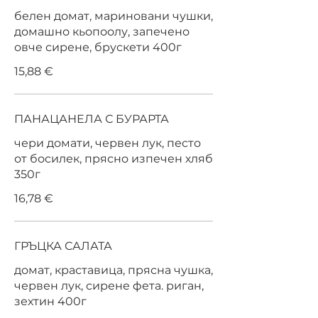
белен домат, мариновани чушки,
домашно кьопоолу, запечено
овче сирене, брускети 400г
15,88 €
ПАНАЦАНЕЛА С БУРАРТА
чери домати, червен лук, песто
от босилек, прясно изпечен хляб
350г
16,78 €
ГРЪЦКА САЛАТА
домат, краставица, прясна чушка,
червен лук, сирене фета. риган,
зехтин 400г