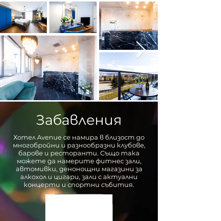
Забавления
Хотел Avenue се намира в близост до
многобройни и разнообразни клубове,
барове и ресторанти. Също така
можете да намерите фитнес зали,
автомивки, денонощни магазини за
алкохол и цигари, зали с актуални
концерти и спортни събития.