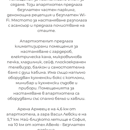
сядане. Този апартхотел предлага
безплатен частен паркинг,
денонощна рецепция и безплатен Wi-
Fi. Мястото за настаняване разполага
с асансьор и предлага почистване на
стаите.
Апартхотелът предлага
климатизирани помещения за
настаняване с гардероб,
електрическа кана, микровълнова
печка, хладилник, сейф, плоскоекранен
телевизор, балкон и самостоятелна
баня с душ кабина. Има също напълно
оборудван кухненски бокс с котлони,
минибар и кухненски съдове и
прибори. Помещенията за
настаняване в апартхотела са
оборудвани със спално бельо и хавлии.
Арена Армеец е на 4,6 км от
апартхотела, а гара Васил Левски е на
5,7 км. Най-близкото летище е София,
на 10 км от хотел Авеню - Безплатен
паркинг.