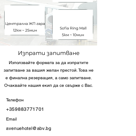
Централна ЖП гара
Sofia Ring Mall
12км ~ 25мин
5км ~ 10мин
Изпрати запитване
Използвайте формата за да изпратите
запитване за вашия желан престой. Това не
е финална резервация, а само запитване.
Очаквайте нашия екип да се свърже с Вас.
Телефон
+359883771701
Email
avenuehotel@abv.bg