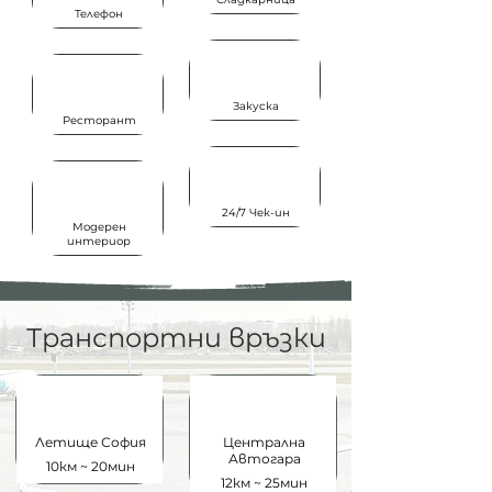
Телефон
Закуска
Ресторант
24/7 Чек-ин
Модерен
интериор
Транспортни връзки
Летище
София
Централна
Автогара
10км ~ 20мин
12км ~ 25мин