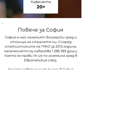
Кафенета
20+
Повече за София
София е най-големият български град и
столица на страната ни. Според
статистиките на ГРАО за 2015 година,
населението му наброява
1 286 383
души,
което го прави 14-ия по големина град в
Европейския съюз.
Когато говорим за туризма в София
естествено наблягаме върху два типа –
първият е културно-опознавателният
туризъм. Той включва всички културно-
исторически, архитектурни и
археологически забележителности на
столицата, които привличат хиляди
туристи на годишна база.
Вторият тип туризъм е нощният –